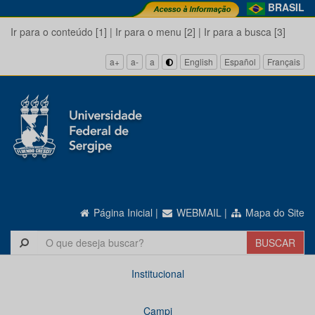
BRASIL
Ir para o conteúdo [1]
|
Ir para o menu [2]
|
Ir para a busca [3]
a+
a-
a
English
Español
Français
Página Inicial
|
WEBMAIL
|
Mapa do Site
Institucional
Campi